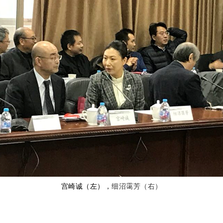
宫崎诚（左），
细沼霭芳（右）