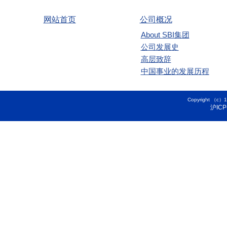
网站首页
公司概况
About SBI集团
公司发展史
高层致辞
中国事业的发展历程
Copyright 
沪ICP